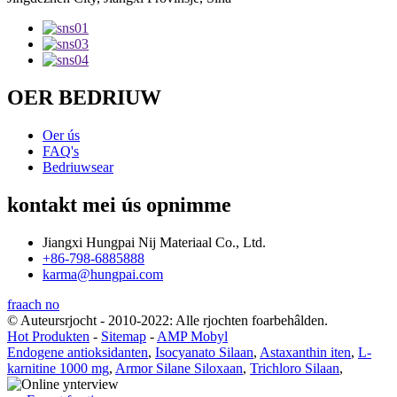
OER BEDRIUW
Oer ús
FAQ's
Bedriuwsear
kontakt mei ús opnimme
Jiangxi Hungpai Nij Materiaal Co., Ltd.
+86-798-6885888
karma@hungpai.com
fraach no
© Auteursrjocht - 2010-2022: Alle rjochten foarbehâlden.
Hot Produkten
-
Sitemap
-
AMP Mobyl
Endogene antioksidanten
,
Isocyanato Silaan
,
Astaxanthin iten
,
L-
karnitine 1000 mg
,
Armor Silane Siloxaan
,
Trichloro Silaan
,