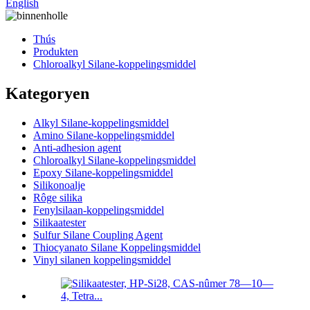
English
Thús
Produkten
Chloroalkyl Silane-koppelingsmiddel
Kategoryen
Alkyl Silane-koppelingsmiddel
Amino Silane-koppelingsmiddel
Anti-adhesion agent
Chloroalkyl Silane-koppelingsmiddel
Epoxy Silane-koppelingsmiddel
Silikonoalje
Rôge silika
Fenylsilaan-koppelingsmiddel
Silikaatester
Sulfur Silane Coupling Agent
Thiocyanato Silane Koppelingsmiddel
Vinyl silanen koppelingsmiddel