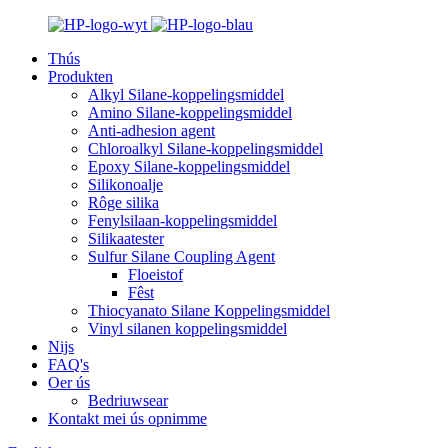
Thús
Produkten
Alkyl Silane-koppelingsmiddel
Amino Silane-koppelingsmiddel
Anti-adhesion agent
Chloroalkyl Silane-koppelingsmiddel
Epoxy Silane-koppelingsmiddel
Silikonoalje
Rôge silika
Fenylsilaan-koppelingsmiddel
Silikaatester
Sulfur Silane Coupling Agent
Floeistof
Fêst
Thiocyanato Silane Koppelingsmiddel
Vinyl silanen koppelingsmiddel
Nijs
FAQ's
Oer ús
Bedriuwsear
Kontakt mei ús opnimme