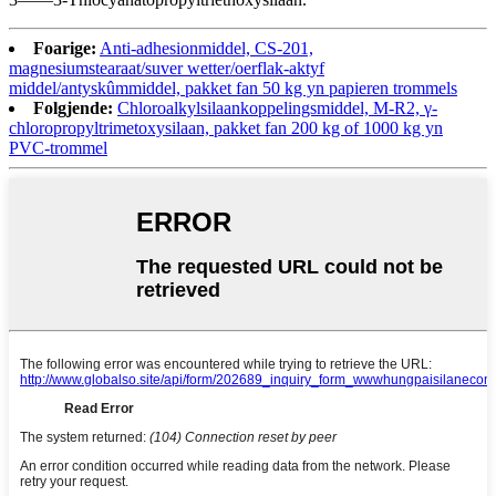
Foarige:
Anti-adhesionmiddel, CS-201,
magnesiumstearaat/suver wetter/oerflak-aktyf
middel/antyskûmmiddel, pakket fan 50 kg yn papieren trommels
Folgjende:
Chloroalkylsilaankoppelingsmiddel, M-R2, γ-
chloropropyltrimetoxysilaan, pakket fan 200 kg of 1000 kg yn
PVC-trommel