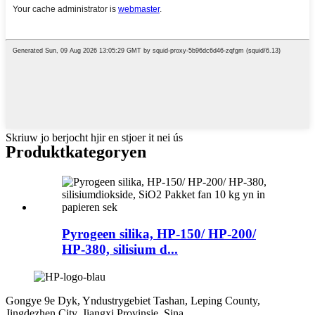
Skriuw jo berjocht hjir en stjoer it nei ús
Produkt
kategoryen
Pyrogeen silika, HP-150/ HP-200/
HP-380, silisium d...
Gongye 9e Dyk, Yndustrygebiet Tashan, Leping County,
Jingdezhen City, Jiangxi Provinsje, Sina