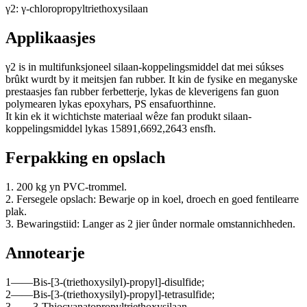
γ2: γ-chloropropyltriethoxysilaan
Applikaasjes
γ2 is in multifunksjoneel silaan-koppelingsmiddel dat mei súkses
brûkt wurdt by it meitsjen fan rubber. It kin de fysike en meganyske
prestaasjes fan rubber ferbetterje, lykas de kleverigens fan guon
polymearen lykas epoxyhars, PS ensafuorthinne.
It kin ek it wichtichste materiaal wêze fan produkt silaan-
koppelingsmiddel lykas 15891,6692,2643 ensfh.
Ferpakking en opslach
1. 200 kg yn PVC-trommel.
2. Fersegele opslach: Bewarje op in koel, droech en goed fentilearre
plak.
3. Bewaringstiid: Langer as 2 jier ûnder normale omstannichheden.
Annotearje
1——Bis-[3-(triethoxysilyl)-propyl]-disulfide;
2——Bis-[3-(triethoxysilyl)-propyl]-tetrasulfide;
3——3-Thiocyanatopropyltriethoxysilaan.