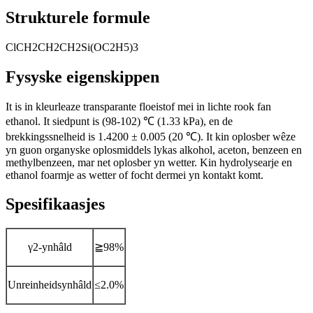
Strukturele formule
ClCH2CH2CH2Si(OC2H5)3
Fysyske eigenskippen
It is in kleurleaze transparante floeistof mei in lichte rook fan
ethanol. It siedpunt is (98-102) ℃ (1.33 kPa), en de
brekkingssnelheid is 1.4200 ± 0.005 (20 ℃). It kin oplosber wêze
yn guon organyske oplosmiddels lykas alkohol, aceton, benzeen en
methylbenzeen, mar net oplosber yn wetter. Kin hydrolysearje en
ethanol foarmje as wetter of focht dermei yn kontakt komt.
Spesifikaasjes
γ2-ynhâld
≧98%
Unreinheidsynhâld
≤2.0%